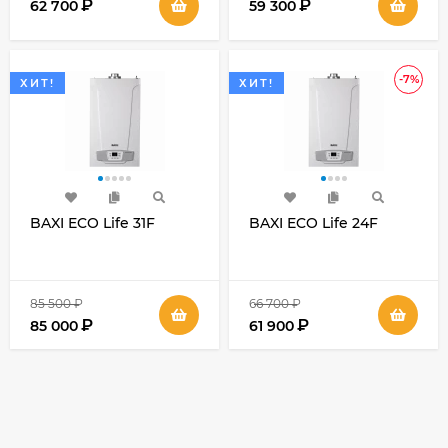
₽
₽
62 700
59 300
-7%
ХИТ!
ХИТ!
BAXI ECO Life 31F
BAXI ECO Life 24F
85 500
₽
66 700
₽
₽
₽
85 000
61 900