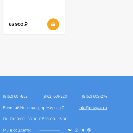
₽
63 900
(8162) 601-853
(8162) 601-220
(8162) 602-274
Великий Новгород, пр.Мира, д.7
info@novgas.ru
Пн-Пт 10:00—18:00, Сб 10-00—15:00
Мы в соц.сетях