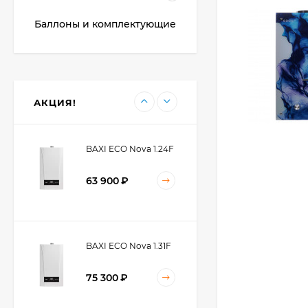
60 900
₽
Баллоны и комплектующие
BAXI ECO Nova 10F
59 300
₽
АКЦИЯ!
BAXI ECO Nova 1.24F
63 900
₽
BAXI ECO Nova 1.31F
75 300
₽