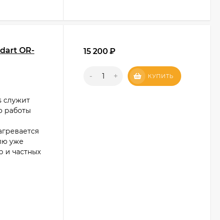
dart OR-
15 200
₽
-
+
КУПИТЬ
s служит
о работы
агревается
лю уже
р и частных