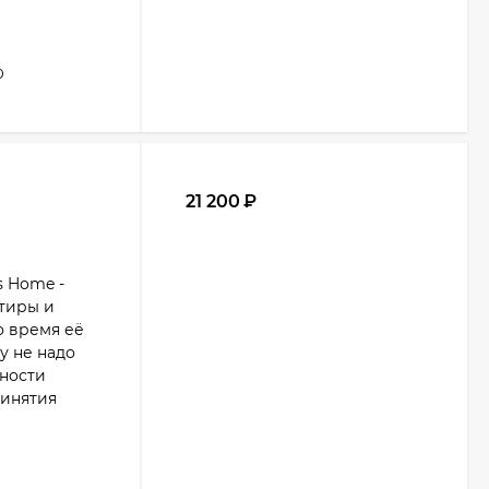
0
21 200
₽
s Home -
тиры и
о время её
у не надо
ьности
ринятия