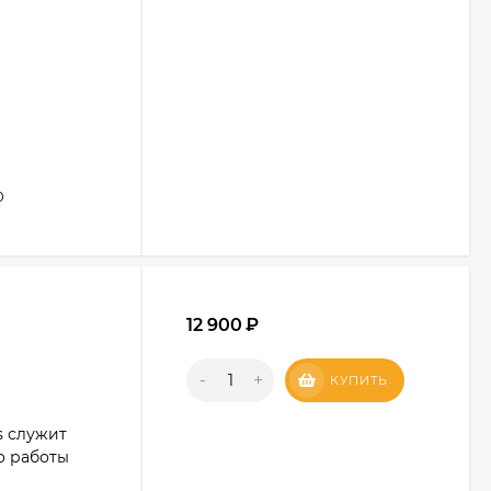
0
12 900
₽
-
+
КУПИТЬ
s служит
о работы