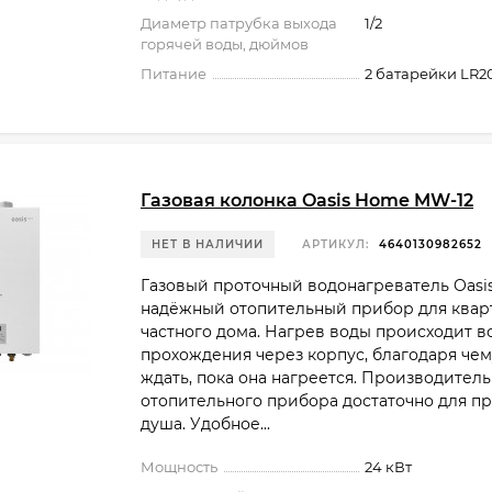
Диаметр патрубка выхода
1/2
горячей воды, дюймов
Питание
2 батарейки LR2
Газовая колонка Oasis Home MW-12
НЕТ В НАЛИЧИИ
АРТИКУЛ:
4640130982652
Газовый проточный водонагреватель Oasi
надёжный отопительный прибор для квар
частного дома. Нагрев воды происходит в
прохождения через корпус, благодаря чем
ждать, пока она нагреется. Производител
отопительного прибора достаточно для п
душа. Удобное...
Мощность
24 кВт