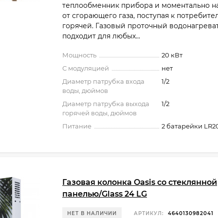
теплообменник прибора и моментально н
от сгорающего газа, поступая к потребите
горячей. Газовый проточный водонагреват
подходит для любых...
Мощность
20 кВт
С модуляцией
нет
Диаметр патрубка входа
1/2
воды, дюймов
Диаметр патрубка выхода
1/2
горячей воды, дюймов
Питание
2 батарейки LR2
Газовая колонка Oasis со стеклянной
панелью/Glass 24 LG
НЕТ В НАЛИЧИИ
АРТИКУЛ:
4640130982041