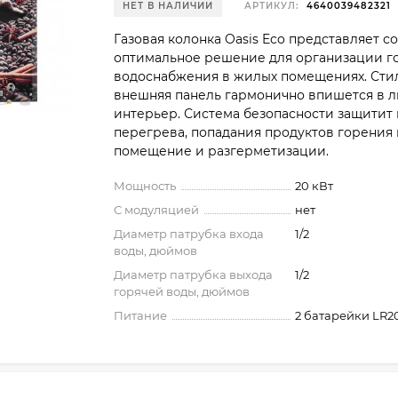
НЕТ В НАЛИЧИИ
АРТИКУЛ:
4640039482321
Газовая колонка Oasis Eco представляет с
оптимальное решение для организации г
водоснабжения в жилых помещениях. Сти
внешняя панель гармонично впишется в 
интерьер. Система безопасности защитит 
перегрева, попадания продуктов горения 
помещение и разгерметизации.
Мощность
20 кВт
С модуляцией
нет
Диаметр патрубка входа
1/2
воды, дюймов
Диаметр патрубка выхода
1/2
горячей воды, дюймов
Питание
2 батарейки LR2