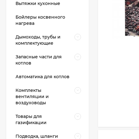
Вытяжки кухонные
Бойлеры косвенного
нагрева
Дымоходы, трубы и
комплектующие
Запасные части для
котлов
BAXI ECO Life 1.14F
Автоматика для котлов
62 700
₽
Комплекты
60 400
₽
вентиляции и
воздуховоды
Товары для
BAXI ECO Life 1.24F
газификации
65 900
₽
Подводка, шланги