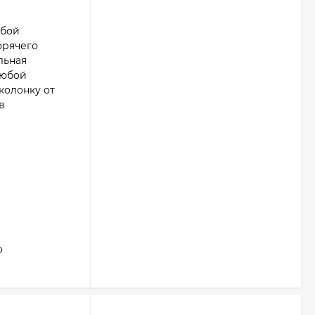
обой
орячего
льная
любой
колонку от
в
0