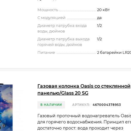
Мощность
20 кВт
С модуляцией
да
Диаметр патрубка входа
1/2
воды, дюймов
Диаметр патрубка выхода
1/2
горячей воды, дюймов
Питание
2 батарейки LR2
Газовая колонка Oasis со стеклянной
панелью/Glass 20 SG
В НАЛИЧИИ
АРТИКУЛ:
4670004378953
Газовый проточный водонагреватель Oasi
для горячего водоснабжения. Принцип ег
достаточно прост: вода проходит через