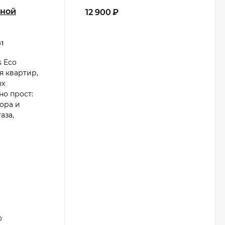
нной
12 900
₽
81
s Eco
я квартир,
ых
но прост:
ора и
аза,
0