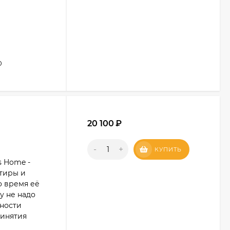
0
20 100
₽
-
+
КУПИТЬ
s Home -
тиры и
о время её
у не надо
ьности
ринятия