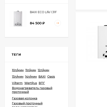
BAXI ECO Life 1.31F
84 500
₽
BAXI ECO Life 24F
ТЕГИ
66 700
₽
61 900
₽
10л/мин
11л/мин
12л/мин
13л/мин
14л/мин
BAXI
Oasis
BAXI ECO Life 31F
Vilterm
WertRus
ВПГ
Водонагреватель газовый
85 500
₽
проточный
85 000
₽
Газовая колонка
Газовый проточный