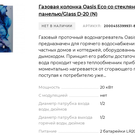
Газовая колонка Oasis Eco со стекля
панелью/Glass D-20 (N)
НЕТ В НАЛИЧИИ
АРТИКУЛ:
2000455399931-
Газовый проточный водонагреватель Oasi
предназначен для горячего водоснабжени
частных домов и коттеджей, оборудованн
дымоходом. Принцип его работы достаточ
вода проходит через теплообменник приб
моментально нагревается от сгорающего г
поступая к потребителю уже...
Мощность
20 кВт
С модуляцией
нет
Диаметр патрубка входа
1/2
воды, дюймов
Диаметр патрубка выхода
1/2
горячей воды, дюймов
Питание
2 батарейки LR2