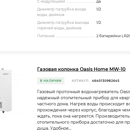
С модуляцией
да
Диаметр патрубка входа
1/2
воды, дюймов
Диаметр патрубка выхода
1/2
горячей воды, дюймов
Питание
2 батарейки LR2
Газовая колонка Oasis Home MW-10
В НАЛИЧИИ
АРТИКУЛ:
4640130982645
Газовый проточный водонагреватель Oasi
надёжный отопительный прибор для квар
частного дома. Нагрев воды происходит в
прохождения через корпус, благодаря чем
ждать, пока она нагреется. Производител
отопительного прибора достаточно для п
душа. Удобное...