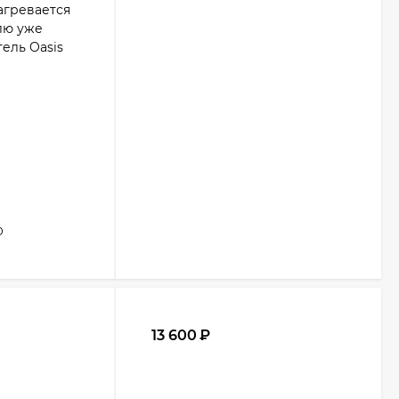
агревается
лю уже
ель Oasis
0
13 600
₽