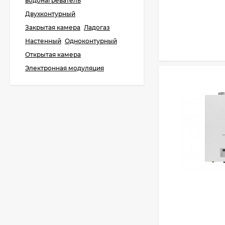
водонагреватель
BAXI ECO Life 1.14F
Двухконтурный
Закрытая камера
Ладогаз
62 700
₽
Настенный
Одноконтурный
60 400
₽
Открытая камера
Электронная модуляция
BAXI ECO Life 1.24F
65 900
₽
60 900
₽
BAXI ECO Nova 10F
59 300
₽