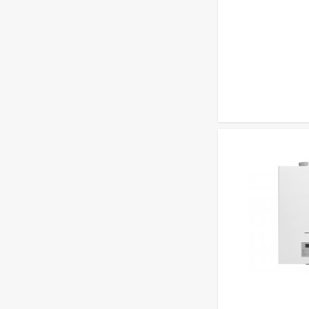
BAXI ECO Nova 1.24F
63 900
₽
BAXI ECO Nova 1.31F
75 300
₽
BAXI ECO Life 1.31F
84 500
₽