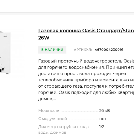
Газовая колонка Oasis Стандарт/Stan
26W
В НАЛИЧИИ
АРТИКУЛ:
4670004230091
Газовый проточный водонагреватель Oasi
для горячего водоснабжения. Принцип ег
достаточно прост: вода проходит через
теплообменник прибора и моментально н
от сгорающего газа, поступая к потребите
горячей. Oasis подходит для любых кварти
домов,...
Мощность
26 кВт
С модуляцией
нет
Диаметр патрубка входа
1/2
воды, дюймов