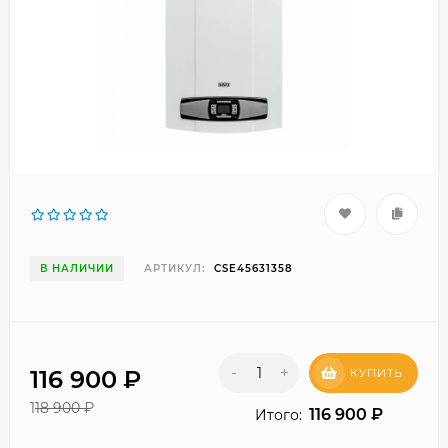
В НАЛИЧИИ
АРТИКУЛ:
CSE45631358
-
+
116 900
₽
КУПИТЬ
118 900
₽
116 900
₽
Итого: