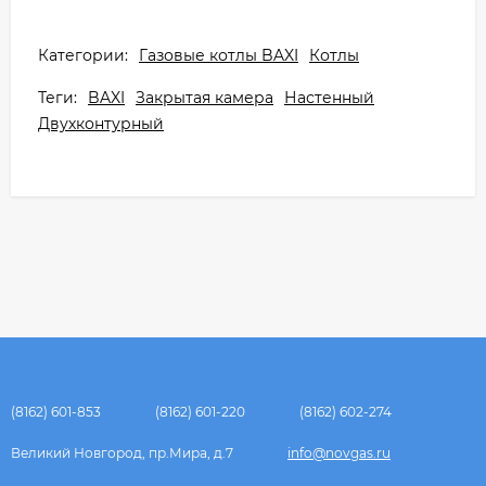
Категории:
Газовые котлы BAXI
Котлы
Теги:
BAXI
Закрытая камера
Настенный
Двухконтурный
(8162) 601-853
(8162) 601-220
(8162) 602-274
Великий Новгород, пр.Мира, д.7
info@novgas.ru