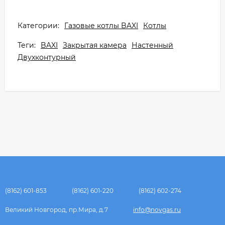
Категории:
Газовые котлы BAXI
Котлы
Теги:
BAXI
Закрытая камера
Настенный
Двухконтурный
(8162) 601-853
(8162) 601-220
(8162) 602-274
Великий Новгород, пр.Мира, д.7
info@novgas.ru