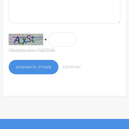
→
Обновить капчу (CAPTCHA)
Ctrl+Enter