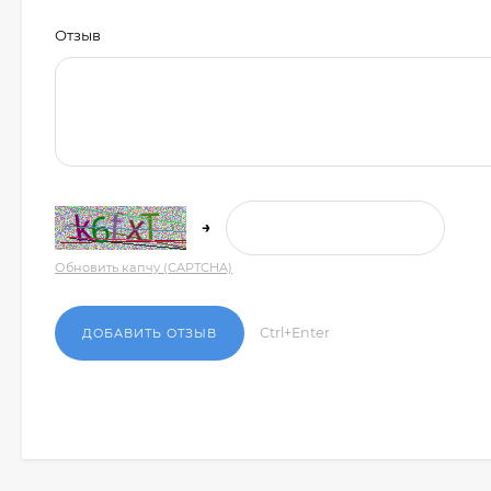
Отзыв
→
Обновить капчу (CAPTCHA)
Ctrl+Enter