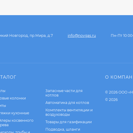
икий Новгород, пр.Мира, д.7
info@novgas.ru
Пн-Пт 10:00
АТАЛОГ
О КОМПА
тлы
Запасные части для
© 2026 ООО «Н
котлов
зовые колонки
© 2026
Автоматика для котлов
иты
Комплекты вентиляции и
тяжки кухонные
воздуховоды
йлеры косвенного
Товары для газификации
грева
Подводка, шланги
моходы, трубы и