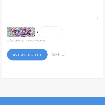
→
Обновить капчу (CAPTCHA)
Ctrl+Enter