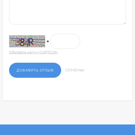
→
Обновить капчу (CAPTCHA)
Ctrl+Enter