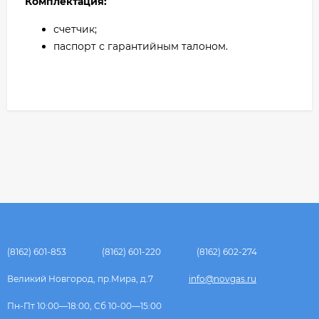
Комплектация:
счетчик;
паспорт с гарантийным талоном.
(8162) 601-853
(8162) 601-220
(8162) 602-274
Великий Новгород, пр.Мира, д.7
info@novgas.ru
Пн-Пт 10:00—18:00, Сб 10-00—15:00