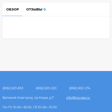
ОБЗОР
ОТЗЫВЫ
0
(8162) 601-853
(8162) 601-220
(8162) 602-274
Великий Новгород, пр.Мира, д.7
info@novgas.ru
Пн-Пт 10:00—18:00, Сб 10-00—15:00