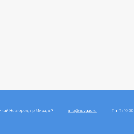
икий Новгород, пр.Мира, д.7
info@novgas.ru
Пн-Пт 10:00