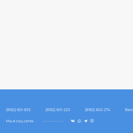
(8162) 601-853
(8162) 601-220
(8162) 602-274
Вел
Мы в соц.сетях