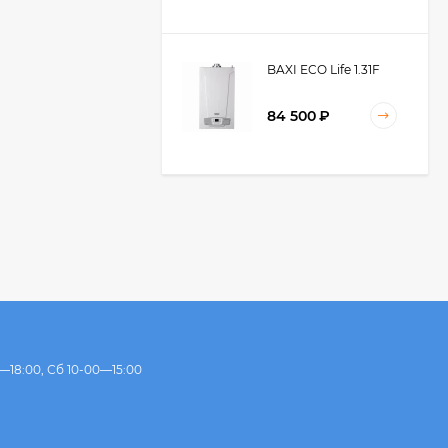
BAXI ECO Life 1.31F
84 500
₽
BAXI ECO Life 24F
66 700
₽
61 900
₽
BAXI ECO Life 31F
—18:00, Сб 10-00—15:00
85 500
₽
85 000
₽