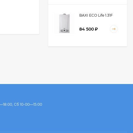
BAXI ECO Life 1.31F
84 500
₽
BAXI ECO Life 24F
66 700
₽
61 900
₽
BAXI ECO Life 31F
—18:00, Сб 10-00—15:00
85 500
₽
85 000
₽