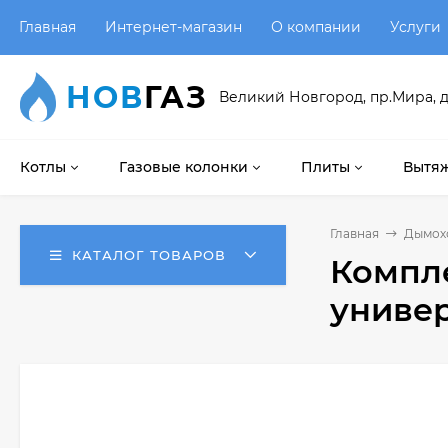
Главная
Интернет-магазин
О компании
Услуги
НОВ
ГАЗ
Великий Новгород, пр.Мира, д
Котлы
Газовые колонки
Плиты
Вытяж
Главная
Дымох
КАТАЛОГ ТОВАРОВ
Компле
универ