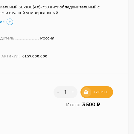
иальный 60х100(Ал)-750 антиобледенительный с
ем и втулкой универсальный.
ИЕ
одитель
Россия
АРТИКУЛ:
01.57.000.000
BAXI ECO Life 1.14F
62 700
₽
-
+
60 400
₽
КУПИТЬ
3 500
₽
Итого:
BAXI ECO Life 1.24F
65 900
₽