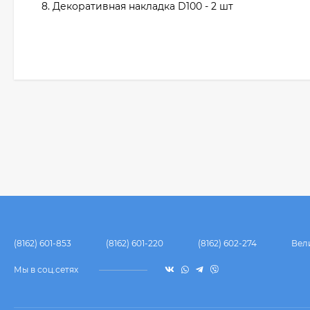
8. Декоративная накладка D100 - 2 шт
(8162) 601-853
(8162) 601-220
(8162) 602-274
Вел
Мы в соц.сетях