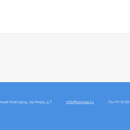
икий Новгород, пр.Мира, д.7
info@novgas.ru
Пн-Пт 10:00