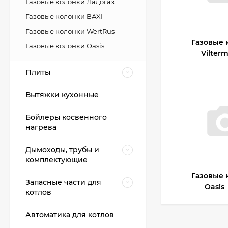
Газовые колонки Ладогаз
Газовые колонки BAXI
Газовые колонки WertRus
Газовые 
Газовые колонки Oasis
Vilter
Плиты
Вытяжки кухонные
Бойлеры косвенного
нагрева
Дымоходы, трубы и
комплектующие
Газовые 
Запасные части для
Oasis
котлов
BAXI ECO Life 1.14F
Автоматика для котлов