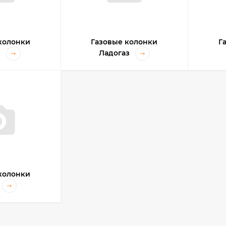
колонки
Газовые колонки
Г
m
Ладогаз
колонки