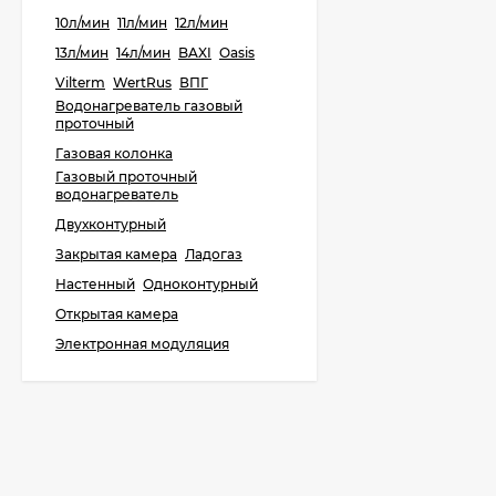
10л/мин
11л/мин
12л/мин
13л/мин
14л/мин
BAXI
Oasis
BAXI ECO Life 31F
Vilterm
WertRus
ВПГ
Водонагреватель газовый
85 500
₽
проточный
85 000
₽
Газовая колонка
Газовый проточный
водонагреватель
BAXI ECO Life 1.14F
Двухконтурный
Закрытая камера
Ладогаз
62 700
₽
Настенный
Одноконтурный
60 400
₽
Открытая камера
Электронная модуляция
BAXI ECO Life 1.24F
65 900
₽
60 900
₽