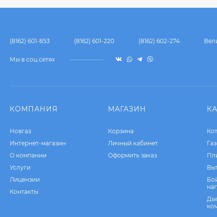
BAXI ECO Nova 10F
59 300
₽
(8162) 601-853
(8162) 601-220
(8162) 602-274
Вел
Мы в соц.сетях
BAXI ECO Nova 1.24F
63 900
₽
КОМПАНИЯ
МАГАЗИН
К
Новгаз
Корзина
Ко
Интернет-магазин
Личный кабинет
Га
BAXI ECO Nova 1.31F
О компании
Оформить заказ
Пл
Услуги
Вы
75 300
₽
Лицензии
Бо
на
Контакты
Ды
ко