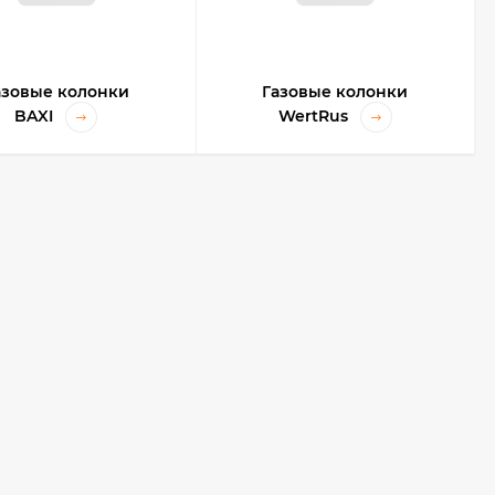
азовые колонки
Газовые колонки
BAXI
WertRus