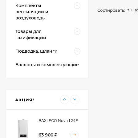
62 700
₽
Комплекты
На
60 400
₽
Сортировать:
вентиляции и
воздуховоды
Товары для
BAXI ECO Life 1.24F
газификации
65 900
₽
Подводка, шланги
60 900
₽
Баллоны и комплектующие
BAXI ECO Nova 10F
59 300
₽
АКЦИЯ!
BAXI ECO Nova 1.24F
63 900
₽