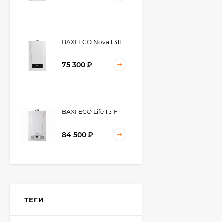
BAXI ECO Nova 1.31F
75 300
₽
BAXI ECO Life 1.31F
84 500
₽
BAXI ECO Life 24F
ТЕГИ
66 700
₽
61 900
₽