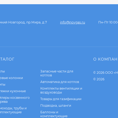
икий Новгород, пр.Мира, д.7
info@novgas.ru
Пн-Пт 10:00
АТАЛОГ
О КОМПА
тлы
Запасные части для
© 2026 ООО «Н
котлов
зовые колонки
© 2026
Автоматика для котлов
иты
Комплекты вентиляции и
тяжки кухонные
воздуховоды
йлеры косвенного
Товары для газификации
грева
Подводка, шланги
моходы, трубы и
мплектующие
Баллоны и
комплектующие