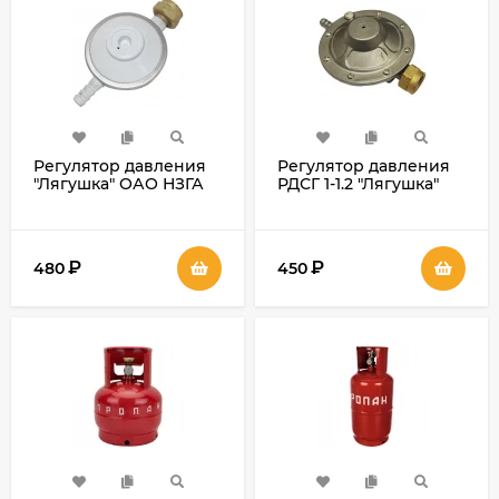
Регулятор давления
Регулятoр давления
"Лягушка" ОАО НЗГА
РДСГ 1-1.2 "Лягушка"
РДСГ 1-0.5 (для
ОАО "НЗГА"
баллона 5л.)
₽
₽
480
450