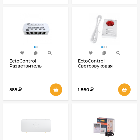
EctoControl
EctoControl
Разветвитель
Светозвуковая
контактных датчиков
сигнализация
комбинированная
(раздельная)
₽
₽
585
1 860