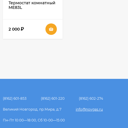
Термостат комнатный
ME83L
программируемый
₽
2 000
(8162) 601-853
(8162) 601-220
(8162) 602-274
Великий Новгород, пр.Мира, д.7
info@novgas.ru
Пн-Пт 10:00—18:00, Сб 10-00—15:00