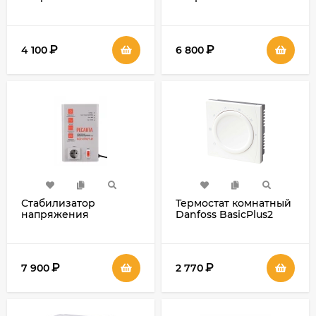
Technic R500W
инверторный Ресанта
АСН-350 / 1-И
₽
₽
4 100
6 800
Стабилизатор
Термостат комнатный
напряжения
Danfoss BasicPlus2
инверторный Ресанта
АСН-550 / 1-И
₽
₽
7 900
2 770