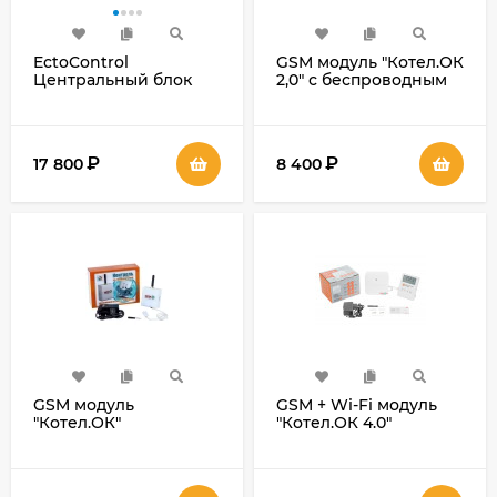
EctoControl
GSM модуль "Котел.ОК
Центральный блок
2,0" с беспроводным
управления v. 4.0
термодатчиком
₽
₽
17 800
8 400
GSM модуль
GSM + Wi-Fi модуль
"Котел.ОК"
"Котел.ОК 4.0"