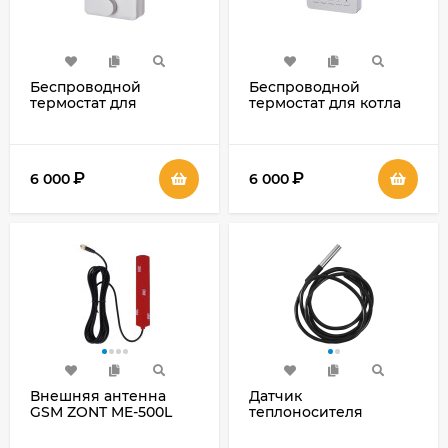
Беспроводной
Беспроводной
термостат для
термостат для котла
водяной системы
газового
отопления WertRus
отопительного
HA-171
WertRus HA-169
₽
₽
6 000
6 000
Внешняя антенна
Датчик
GSM ZONT ME-500L
теплоносителя
уличный проводной
Эван MyHeat (в колбе)