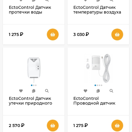
EctoControl Датчик
EctoControl Датчик
протечки воды
температуры воздуха
проводной
беспроводной
₽
₽
1 275
3 030
EctoControl Датчик
EctoControl
утечки природного
Проводной датчик
газа
движения
₽
₽
2 570
1 275